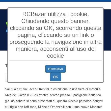
RCBazar utilizza i cookie.
Chiudendo questo banner,
cliccando su OK, scorrendo questa
pagina, cliccando su un link o
Open Source Content
Management
proseguendo la navigazione in altra
maniera, acconsenti all'uso dei
cookie
Trentini D.O.C.
Informativa
OK
Creato: Venerdì, 04 Novembre 2005 10:32
Saluti a tutti voi, ecco i trentini in esibizione in una fiera di motori a
Riva del Garda il 22-23 ottobre scorso presso il padiglione fieristico.
già da sabato si sono presentati su questo piccolo percorso Zangari
e il figlio con l'off road, Michele Omezzolli con il suo nuovo Monster