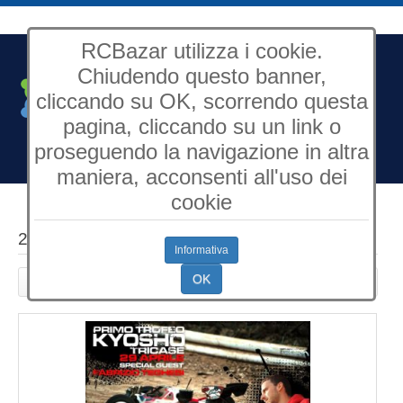
RCBazar utilizza i cookie.
Chiudendo questo banner,
cliccando su OK, scorrendo questa
pagina, cliccando su un link o
Open Source Content
Management
proseguendo la navigazione in altra
maniera, acconsenti all'uso dei
cookie
29.04.12 Kyosho 1° Trofeo Carboomodels
Informativa
OK
Creato: Domenica, 12 Febbraio 2012 16:42