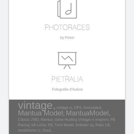
PHOTORACES
by Pirein
PIETRALIA
Fotografie d'Autore
vintage,
vintage rc,
OPS,
Associated,
Mantua Model;
MantuaModel,
Classic 2WD,
Mantua,
Gene Husting
Vintage rc engines,
PB
Racing,
k/b
LeGa,
PB,
Turin Model,
forfaster
sg,
Rally 1/8,
modellismo rc,
Orazi,