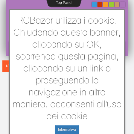
Top Panel
-
-
-
-
-
-
RCBazar utilizza i cookie.
Chiudendo questo banner,
cliccando su OK,
Sei qui:
Home
/
Altro RC
/
Motori
/
I nuovi motori in casa OPS
scorrendo questa pagina,
cliccando su un link o
18 MAR 2005
I nuovi motori in
proseguendo la
casa OPS
navigazione in altra
maniera, acconsenti all'uso
18 Mar 2005
dei cookie
Dopo le anticipazioni di
Norimberga, ecco le immagini
ravvicinate dei nuovi motori
Informativa