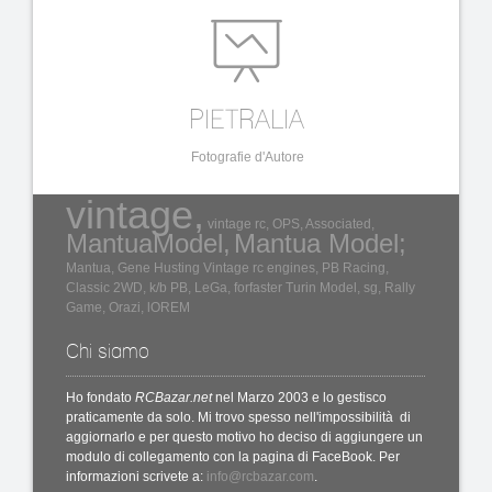
PIETRALIA
Fotografie d'Autore
vintage,
vintage rc,
OPS,
Associated,
MantuaModel,
Mantua Model;
Mantua,
Gene Husting
Vintage rc engines,
PB Racing,
Classic 2WD,
k/b
PB,
LeGa,
forfaster
Turin Model,
sg,
Rally
Game,
Orazi,
lOREM
Chi siamo
Ho fondato
RCBazar.net
nel Marzo 2003 e lo gestisco
praticamente da solo. Mi trovo spesso nell'impossibilità di
aggiornarlo e per questo motivo ho deciso di aggiungere un
modulo di collegamento con la pagina di FaceBook. Per
informazioni scrivete a:
info@rcbazar.com
.