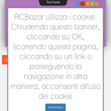
Top Panel
-
-
-
-
-
-
RCBazar utilizza i cookie.
Chiudendo questo banner,
cliccando su OK,
Sei qui:
Home
/
Rally e Touring 1/8
/
scorrendo questa pagina,
Le prime immagini delle nuove PMT
cliccando su un link o
21 MAR 2006
Le prime
proseguendo la
immagini delle
navigazione in altra
maniera, acconsenti all'uso
nuove PMT
dei cookie
21 Mar 2006
Informativa