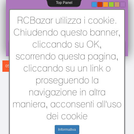
Top Panel
-
-
-
-
-
-
RCBazar utilizza i cookie.
Chiudendo questo banner,
cliccando su OK,
Sei qui:
Home
/
Rally e Touring 1/8
/
Il Montaggio della MZ2
scorrendo questa pagina,
cliccando su un link o
05 MAG 2008
Il Montaggio
proseguendo la
della MZ2
navigazione in altra
maniera, acconsenti all'uso
05 Mag 2008
dei cookie
Grazie al mitico
Clapton
vi proponiamo le
prime fasi di montaggio dettagliate della
MZ2 della
Schepis
... Come nostro solito,
Informativa