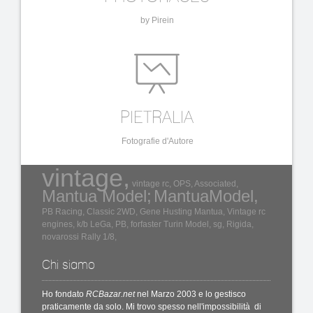
by Pirein
PIETRALIA
Fotografie d'Autore
vintage,
vintage rc,
OPS,
Associated,
Mantua Model;
MantuaModel,
PB Racing,
Classic 2WD,
Gene Husting
Mantua,
Vintage rc
engines,
k/b
LeGa,
PB,
forfaster
Turin Model,
sg,
Rigida,
novarossi
Rally 1/8,
Chi siamo
Ho fondato
RCBazar.net
nel Marzo 2003 e lo gestisco
praticamente da solo. Mi trovo spesso nell'impossibilità di