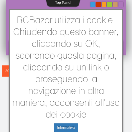
Top Panel
-
-
-
-
-
-
RCBazar utilizza i cookie.
Chiudendo questo banner,
cliccando su OK,
Sei qui:
Home
/
Rally e Touring 1/8
/
scorrendo questa pagina,
Le prime immagini della Blade RX1 Evolution
cliccando su un link o
30 NOV 2010
Le prime
proseguendo la
immagini della
navigazione in altra
maniera, acconsenti all'uso
Blade RX1
dei cookie
Evolution
Informativa