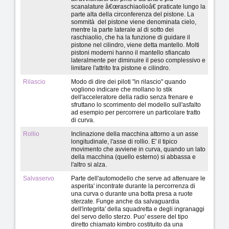
scanalature â€œraschiaolioâ€ praticate lungo la
parte alta della circonferenza del pistone. La
sommità del pistone viene denominata cielo,
mentre la parte laterale al di sotto dei
raschiaolio, che ha la funzione di guidare il
pistone nel cilindro, viene detta mantello. Molti
pistoni moderni hanno il mantello sfiancato
lateralmente per diminuire il peso complessivo e
limitare l'attrito tra pistone e cilindro.
Rilascio
Modo di dire dei piloti "in rilascio" quando
vogliono indicare che mollano lo stik
dell'acceleratore della radio senza frenare e
sfruttano lo scorrimento del modello sull'asfalto
ad esempio per percorrere un particolare tratto
di curva.
Rollio
Inclinazione della macchina attorno a un asse
longitudinale, l'asse di rollio. E' il tipico
movimento che avviene in curva, quando un lato
della macchina (quello esterno) si abbassa e
l'altro si alza.
Salvaservo
Parte dell'automodello che serve ad attenuare le
asperita' incontrate durante la percorrenza di
una curva o durante una botta presa a ruote
sterzate. Funge anche da salvaguardia
dell'integrita' della squadretta e degli ingranaggi
del servo dello sterzo. Puo' essere del tipo
diretto chiamato kimbro costituito da una