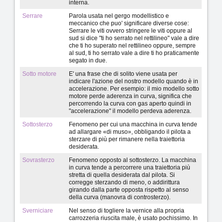
interna.
Serrare
Parola usata nel gergo modellistico e
meccanico che puo' significare diverse cose:
Serrare le viti ovvero stringere le viti oppure al
sud si dice "ti ho serrato nel rettilineo" vale a dire
che ti ho superato nel rettilineo oppure, sempre
al sud, ti ho serrato vale a dire ti ho praticamente
segato in due.
Sotto motore
E' una frase che di solito viene usata per
indicare l'azione del nostro modello quando è in
accelerazione. Per esempio: il mio modello sotto
motore perde aderenza in curva, significa che
percorrendo la curva con gas aperto quindi in
"accelerazione" il modello perdeva aderenza.
Sottosterzo
Fenomeno per cui una macchina in curva tende
ad allargare «di muso», obbligando il pilota a
sterzare di più per rimanere nella traiettoria
desiderata.
Sovrasterzo
Fenomeno opposto al sottosterzo. La macchina
in curva tende a percorrere una traiettoria più
stretta di quella desiderata dal pilota. Si
corregge sterzando di meno, o addirittura
girando dalla parte opposta rispetto al senso
della curva (manovra di controsterzo).
Sverniciare
Nel senso di togliere la vernice alla propria
carrozzeria riuscita male, è usato pochissimo. In