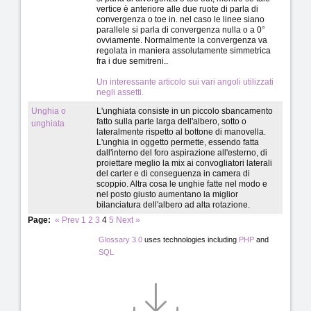
vertice è anteriore alle due ruote di parla di
convergenza o toe in. nel caso le linee siano
parallele si parla di convergenza nulla o a 0°
ovviamente. Normalmente la convergenza va
regolata in maniera assolutamente simmetrica
fra i due semitreni..
Un interessante articolo sui vari angoli utilizzati
negli assetti.
Unghia o
L'unghiata consiste in un piccolo sbancamento
fatto sulla parte larga dell'albero, sotto o
unghiata
lateralmente rispetto al bottone di manovella.
L'unghia in oggetto permette, essendo fatta
dall'interno del foro aspirazione all'esterno, di
proiettare meglio la mix ai convogliatori laterali
del carter e di conseguenza in camera di
scoppio. Altra cosa le unghie fatte nel modo e
nel posto giusto aumentano la miglior
bilanciatura dell'albero ad alta rotazione.
Page:
«
Prev
1
2
3
4
5
Next
»
Glossary 3.0
uses technologies including
PHP
and
SQL