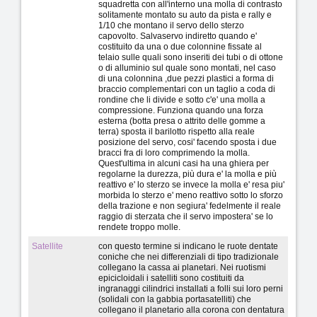
squadretta con all'interno una molla di contrasto
solitamente montato su auto da pista e rally e
1/10 che montano il servo dello sterzo
capovolto. Salvaservo indiretto quando e'
costituito da una o due colonnine fissate al
telaio sulle quali sono inseriti dei tubi o di ottone
o di alluminio sul quale sono montati, nel caso
di una colonnina ,due pezzi plastici a forma di
braccio complementari con un taglio a coda di
rondine che li divide e sotto c'e' una molla a
compressione. Funziona quando una forza
esterna (botta presa o attrito delle gomme a
terra) sposta il barilotto rispetto alla reale
posizione del servo, cosi' facendo sposta i due
bracci fra di loro comprimendo la molla.
Quest'ultima in alcuni casi ha una ghiera per
regolarne la durezza, più dura e' la molla e più
reattivo e' lo sterzo se invece la molla e' resa piu'
morbida lo sterzo e' meno reattivo sotto lo sforzo
della trazione e non segiura' fedelmente il reale
raggio di sterzata che il servo impostera' se lo
rendete troppo molle.
Satellite
con questo termine si indicano le ruote dentate
coniche che nei differenziali di tipo tradizionale
collegano la cassa ai planetari. Nei ruotismi
epicicloidali i satelliti sono costituiti da
ingranaggi cilindrici installati a folli sui loro perni
(solidali con la gabbia portasatelliti) che
collegano il planetario alla corona con dentatura