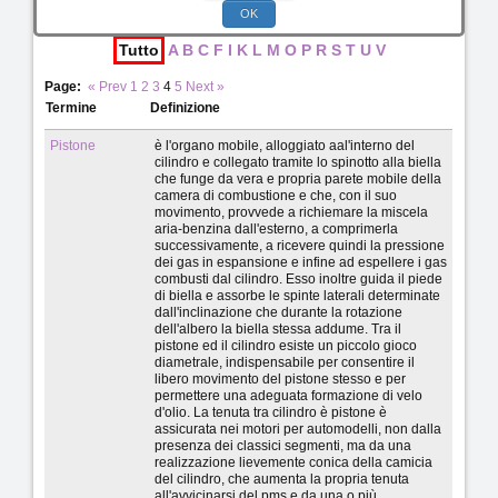
OK
Tutto
A
B
C
F
I
K
L
M
O
P
R
S
T
U
V
Page:
«
Prev
1
2
3
4
5
Next
»
Termine
Definizione
Pistone
è l'organo mobile, alloggiato aal'interno del
cilindro e collegato tramite lo spinotto alla biella
che funge da vera e propria parete mobile della
camera di combustione e che, con il suo
movimento, provvede a richiemare la miscela
aria-benzina dall'esterno, a comprimerla
successivamente, a ricevere quindi la pressione
dei gas in espansione e infine ad espellere i gas
combusti dal cilindro. Esso inoltre guida il piede
di biella e assorbe le spinte laterali determinate
dall'inclinazione che durante la rotazione
dell'albero la biella stessa addume. Tra il
pistone ed il cilindro esiste un piccolo gioco
diametrale, indispensabile per consentire il
libero movimento del pistone stesso e per
permettere una adeguata formazione di velo
d'olio. La tenuta tra cilindro è pistone è
assicurata nei motori per automodelli, non dalla
presenza dei classici segmenti, ma da una
realizzazione lievemente conica della camicia
del cilindro, che aumenta la propria tenuta
all'avvicinarsi del pms e da una o più