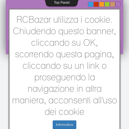
Top Panel
-
-
-
-
-
-
RCBazar utilizza i cookie.
Chiudendo questo banner,
cliccando su OK,
Sei qui:
Home
scorrendo questa pagina,
cliccando su un link o
Dizionario Tecnico
proseguendo la
Ci sono 63 termini in questo glossario.
navigazione in altra
Ricerca termini dal glossario (permesse espressioni regolari)
maniera, acconsenti all'uso
Comincia con
Contiene
Termine esatto
dei cookie
Foneticamente simile
Informativa