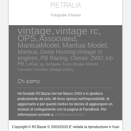
PIETRALIA
Fotografie d'Autore
vintage,
vintage rc,
OPS,
Associated,
MantuaModel,
Mantua Model;
Mantua,
Gene Husting
Vintage rc
engines,
PB Racing,
Classic 2WD,
k/b
PB,
LeGa,
sg,
forfaster
Turin Model,
lOREM
Leonardo Garofalo,
Vintage events,
Chi siamo
Ho fondato
RCBazar.net
nel Marzo 2003 e lo gestisco
praticamente da solo. Mi trovo spesso nell'impossibilità di
aggiornarlo e per questo motivo ho deciso di aggiungere un
modulo di collegamento con la pagina di FaceBook. Per
informazioni scrivete a:
info@rcbazar.com
.
Copyright © RCBazar © 2003/2020 E' vietata la riproduzione e l'uso